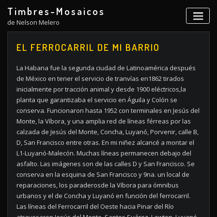
Skip
Timbres-Mosaicos
to
de Nelson Melero
content
EL FERROCARRIL DE MI BARRIO
La Habana fue la segunda ciudad de Latinoamérica después
de México en tener el servicio de tranvías en1862 tirados
inicialmente por tracción animal y desde 1900 eléctricos,la
planta que garantizaba el servicio en Águila y Colón se
conserva. Funcionaron hasta 1952 con terminales en Jesús del
Monte, la Víbora, y una amplia red de líneas férreas por las
calzada de Jesús del Monte, Concha, Luyanó, Porvenir, calle B,
D, San Francisco entre otras. En mi niñez alcancé a montar el
L1-Luyanó-Malecón. Muchas líneas permanecen debajo del
asfalto. Las imágenes son de las calles D y San Francisco. Se
conserva en la esquina de San Francisco y 9na. un local de
reparaciones, los paraderosde la Víbora para ómnibus
urbanos y el de Concha y Luyanó en función del ferrocarril.
Las líneas del Ferrocarril del Oeste hacia Pinar del Río