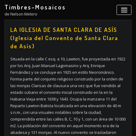
Skip
Timbres-Mosaicos
to
de Nelson Melero
content
LA IGLESIA DE SANTA CLARA DE ASÍS
(Iglesia del Convento de Santa Clara
de Asís)
Situada en la calle C esq. a 10, Lawton, fue proyectada en 1922
por los Arq. Juan Manuel Lagomasino y Arq. Enrique
Fernández y se concluye en 1925 en estilo Neorománico.
Forma parte del conjunto religioso construido por la orden de
las monjas Clarisas de clausura una vez que fue vendido al
estado cubano el convento inicial construido en la en la
Habana Vieja entre 1638 y 1643. Ocupa la manzana 11 del
Reparto Lawton-Batista localizada en una elevación de 40 m
s.n.m., con una visuales notables sobre la ciudad,
comprendida entre las calles B, C, 10 y 1, con un área de 10 000
m2. La población del convento en aquel momento era de la
abadesa y 131 monjas. Al nuevo convento se trasladaron