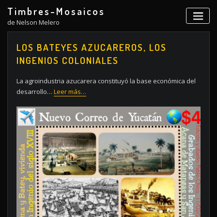
Skip
Timbres-Mosaicos
to
de Nelson Melero
content
LOS BATEYES AZUCAREROS, LOS
INGENIOS COLONIALES
La agroindustria azucarera constituyó la base económica del
desarrollo…
Leer más…